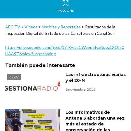
MODO CINE
AEC TV
>
Vídeos
>
Noticias y Reportajes
>
Resultados de la
Inspección Digital del Estado de las Carreteras en Canal Sur
https://drive.google.com/file/d/17rRFr5aCWvbu5fvaNpbz1XQfs0
HAA9T6/view?usp=sharing
También puede interesarte
Las infraestructuras viarias
AUDIO
y el 20-N
6 noviembre, 2011
Los Informativos de
VIDEO
Antena 3 abordan una vez
más el estado de
conservación de las