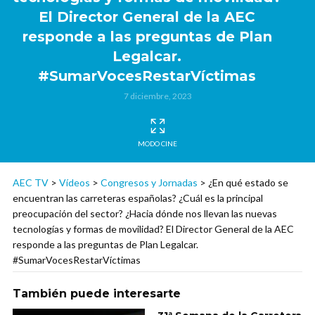
El Director General de la AEC
responde a las preguntas de Plan
Legalcar.
#SumarVocesRestarVíctimas
7 diciembre, 2023
MODO CINE
AEC TV
>
Vídeos
>
Congresos y Jornadas
>
¿En qué estado se
encuentran las carreteras españolas? ¿Cuál es la principal
preocupación del sector? ¿Hacia dónde nos llevan las nuevas
tecnologías y formas de movilidad? El Director General de la AEC
responde a las preguntas de Plan Legalcar.
#SumarVocesRestarVíctimas
También puede interesarte