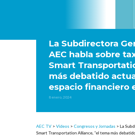
La Subdirectora Gen
AEC habla sobre ta
Smart Transportatio
más debatido actua
espacio financiero
8 enero, 2024
AEC TV
>
Vídeos
>
Congresos y Jornadas
>
La Subd
Smart Transportation Alliance, “el tema más debatid