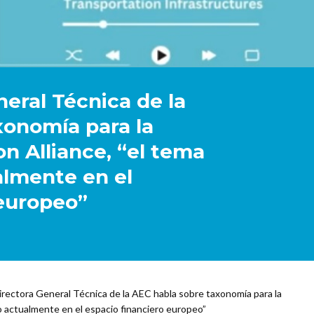
eral Técnica de la
xonomía para la
n Alliance, “el tema
lmente en el
 europeo”
irectora General Técnica de la AEC habla sobre taxonomía para la
o actualmente en el espacio financiero europeo”