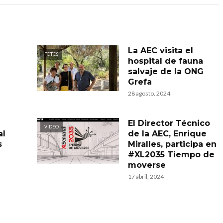
La AEC visita el
FOTOS
hospital de fauna
salvaje de la ONG
Grefa
28 agosto, 2024
El Director Técnico
VIDEO
al
de la AEC, Enrique
s
Miralles, participa en
#XL2035 Tiempo de
moverse
17 abril, 2024