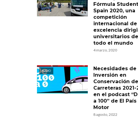
Fórmula Studen
Spain 2020, una
competición
internacional de
excelencia dirig
universitarios d
todo el mundo
4 marzo, 2020
Necesidades de
AUDIO
Inversión en
Conservación d
Carreteras 2021-
en el podcast “D
a 100” de El País
Motor
8 agosto, 2022