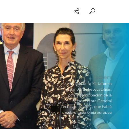
SIGUIENTE
Jornada de la Plataforma
Española de Fotocatálisis,
con la participación de la
Subdirectora General
Técnica de la AEC, que habló
sobre taxonomía europea