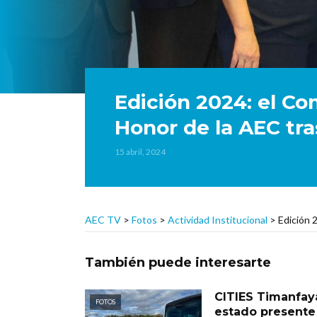
Edición 2024: el Co
Honor de la AEC tra
15 abril, 2024
AEC TV
>
Fotos
>
Actividad Institucional
>
Edición 
También puede interesarte
CITIES Timanfay
FOTOS
estado presente