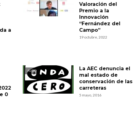
t
Valoración del
Premio a la
Innovación
“Fernández del
ida a
Campo”
e
19 octubre, 2022
La AEC denuncia el
AUDIO
mal estado de
e
conservación de las
2022
carreteras
e 0
5 mayo, 2016