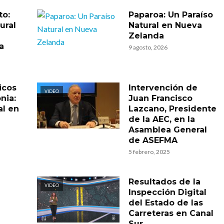
to:
Paparoa: Un Paraíso
ural
Natural en Nueva
Zelanda
a
9 agosto, 2026
icos
Intervención de
VIDEO
nia:
Juan Francisco
al en
Lazcano, Presidente
de la AEC, en la
Asamblea General
de ASEFMA
5 febrero, 2025
Resultados de la
VIDEO
Inspección Digital
del Estado de las
Carreteras en Canal
Sur