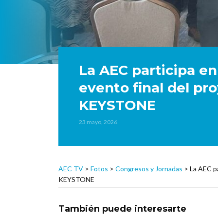
La AEC participa e
evento final del p
KEYSTONE
23 mayo, 2026
AEC TV
>
Fotos
>
Congresos y Jornadas
>
La AEC pa
KEYSTONE
También puede interesarte