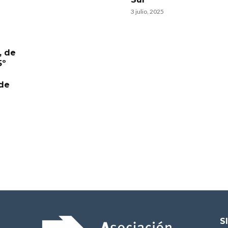
3 julio, 2025
, de
5º
a
de
S