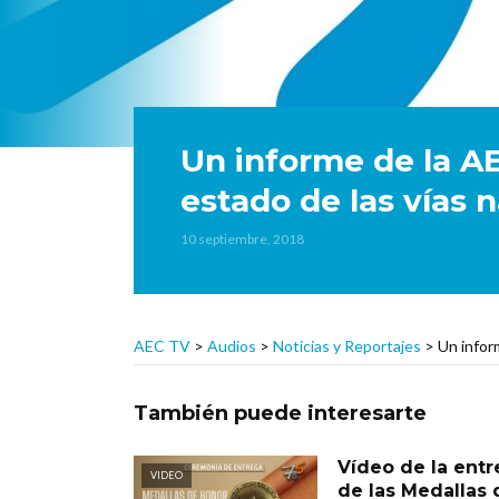
Un informe de la AE
estado de las vías n
10 septiembre, 2018
AEC TV
>
Audios
>
Noticias y Reportajes
>
Un inform
También puede interesarte
Vídeo de la ent
VIDEO
de las Medallas 