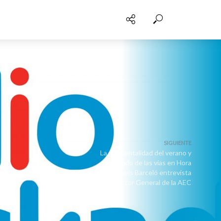
SIGUIENTE
La accidentalidad del verano y
el estado de las vías en Hora
25. Angels Barceló entrevista
al Director General de la AEC