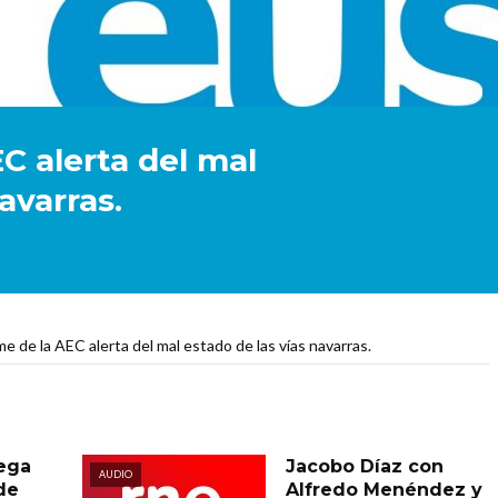
C alerta del mal
avarras.
e de la AEC alerta del mal estado de las vías navarras.
rega
Jacobo Díaz con
AUDIO
de
Alfredo Menéndez y