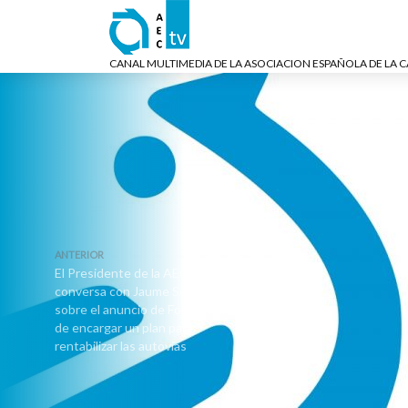
CANAL MULTIMEDIA DE LA ASOCIACION ESPAÑOLA DE LA 
ANTERIOR
El Presidente de la AEC
conversa con Jaume Segalés
sobre el anuncio de Fomento
de encargar un plan para
rentabilizar las autovías