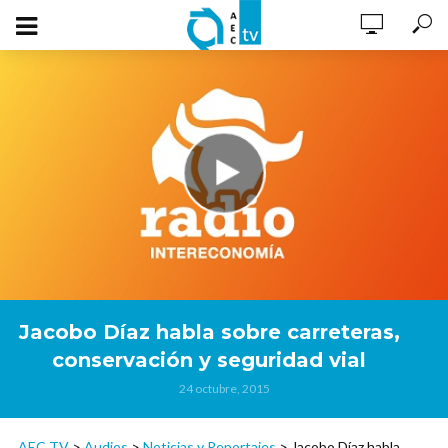
Jacobo Díaz habla sobre carreteras,
conservación y seguridad vial
24 octubre, 2015
AEC TV
>
Audios
>
Noticias y Reportajes
>
Jacobo Díaz habla