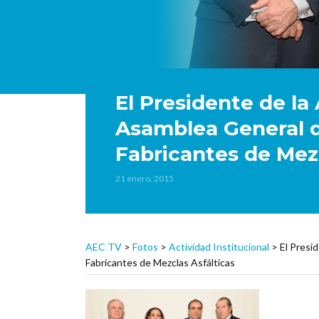
El Presidente de la
Asamblea General d
Fabricantes de Mezc
21 enero, 2015
AEC TV
>
Fotos
>
Actividad Institucional
>
El Presi
Fabricantes de Mezclas Asfálticas