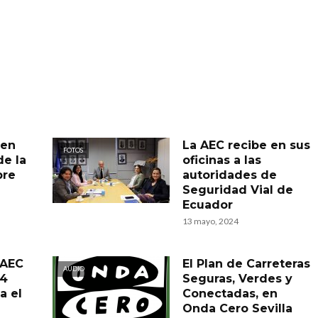
 en
La AEC recibe en sus
FOTOS
de la
oficinas a las
bre
autoridades de
Seguridad Vial de
Ecuador
13 mayo, 2024
 AEC
El Plan de Carreteras
AUDIO
14
Seguras, Verdes y
a el
Conectadas, en
Onda Cero Sevilla