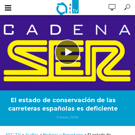
El estado de conservación de las
carreteras españolas es deficiente
5 mayo, 2016
AEC TV
>
Audios
>
Noticias y Reportajes
>
El estado de