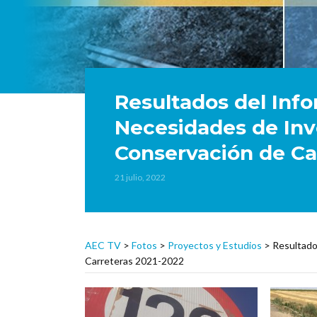
Resultados del Inf
Necesidades de Inv
Conservación de Ca
21 julio, 2022
AEC TV
>
Fotos
>
Proyectos y Estudios
>
Resultado
Carreteras 2021-2022