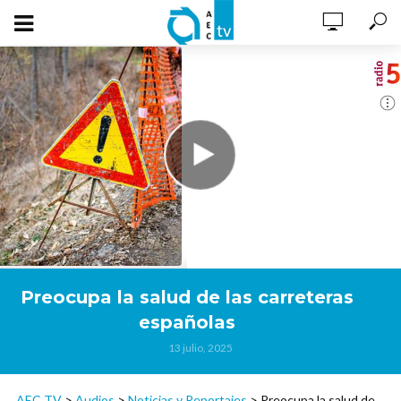
Preocupa la salud de las carreteras
españolas
13 julio, 2025
AEC TV
>
Audios
>
Noticias y Reportajes
>
Preocupa la salud de