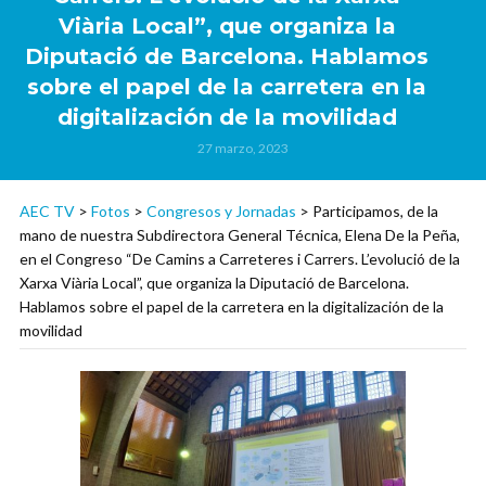
Viària Local”, que organiza la
Diputació de Barcelona. Hablamos
sobre el papel de la carretera en la
digitalización de la movilidad
27 marzo, 2023
AEC TV
>
Fotos
>
Congresos y Jornadas
>
Participamos, de la
mano de nuestra Subdirectora General Técnica, Elena De la Peña,
en el Congreso “De Camins a Carreteres i Carrers. L’evolució de la
Xarxa Viària Local”, que organiza la Diputació de Barcelona.
Hablamos sobre el papel de la carretera en la digitalización de la
movilidad