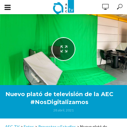
Nuevo plató de televisión de la AEC
#NosDigitalizamos
28 abril, 2021
AEC TV
>
Fotos
>
Proyectos y Estudios
>
Nuevo plató de