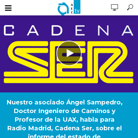
Nuestro asociado Ángel Sampedro,
Doctor Ingeniero de Caminos y
Profesor de la UAX, habla para
Radio Madrid, Cadena Ser, sobre el
informe del estado de