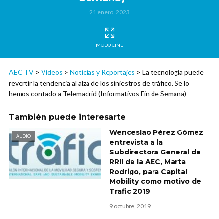
21 enero, 2023
MODO CINE
AEC TV
>
Vídeos
>
Noticias y Reportajes
>
La tecnología puede
revertir la tendencia al alza de los siniestros de tráfico. Se lo
hemos contado a Telemadrid (Informativos Fin de Semana)
También puede interesarte
Wenceslao Pérez Gómez
AUDIO
entrevista a la
Subdirectora General de
RRII de la AEC, Marta
Rodrigo, para Capital
Mobility como motivo de
Trafic 2019
9 octubre, 2019