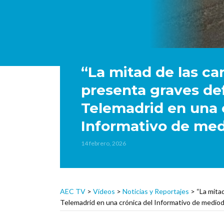
“La mitad de las ca
presenta graves defi
Telemadrid en una 
Informativo de med
14 febrero, 2026
AEC TV
>
Vídeos
>
Noticias y Reportajes
>
“La mitad
Telemadrid en una crónica del Informativo de mediod