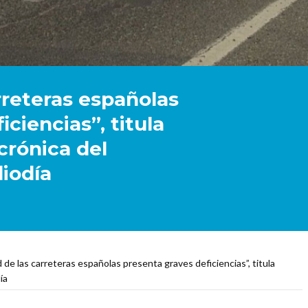
rreteras españolas
ciencias”, titula
crónica del
iodía
 de las carreteras españolas presenta graves deficiencias”, titula
ía