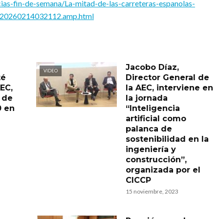
ias-fin-de-semana/La-mitad-de-las-carreteras-espanolas-
9–20260214032112.amp.html
Jacobo Díaz,
VIDEO
té
Director General de
AEC,
la AEC, interviene en
 de
la jornada
0 en
“Inteligencia
artificial como
palanca de
sostenibilidad en la
ingeniería y
construcción”,
organizada por el
CICCP
15 noviembre, 2023