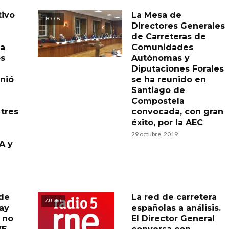
tivo
La Mesa de
FOTOS
Directores Generales
de Carreteras de
la
Comunidades
os
Autónomas y
Diputaciones Forales
nió
se ha reunido en
Santiago de
Compostela
tres
convocada, con gran
éxito, por la AEC
29 octubre, 2019
A y
 de
La red de carretera
AUDIO
hay
españolas a análisis.
s no
El Director General