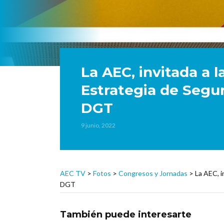
La AEC, invitada a l
Estrategia de Segur
DGT
9 junio, 2022
AEC TV
>
Fotos
>
Congresos y Jornadas
>
La AEC, i
DGT
También puede interesarte