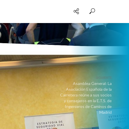
SIGUIENTE
Asamblea General: La
Asociación Española de la
Carretera reúne a sus socios
y consejeros en la E.T.S. de
Ingenieros de Caminos de
Madrid