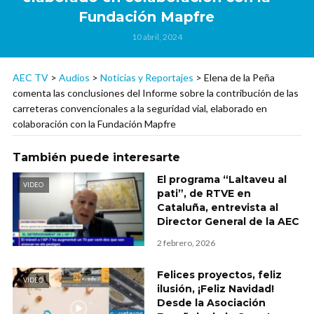
Fundación Mapfre
10 abril, 2024
AEC TV
>
Audios
>
Noticias y Reportajes
>
Elena de la Peña
comenta las conclusiones del Informe sobre la contribución de las
carreteras convencionales a la seguridad vial, elaborado en
colaboración con la Fundación Mapfre
También puede interesarte
El programa “Laltaveu al
VIDEO
pati”, de RTVE en
Cataluña, entrevista al
Director General de la AEC
2 febrero, 2026
Felices proyectos, feliz
VIDEO
ilusión, ¡Feliz Navidad!
Desde la Asociación