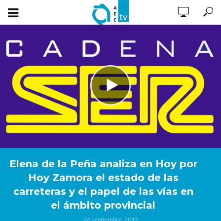
Elena de la Peña analiza en Hoy por
Hoy Zamora el estado de las
carreteras y el papel de las vías en
el ámbito provincial
26 septiembre, 2012