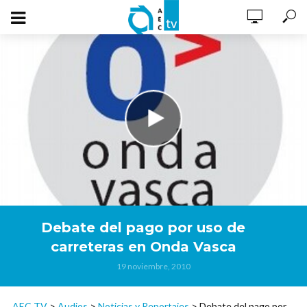
Debate del pago por uso de
carreteras en Onda Vasca
19 noviembre, 2010
AEC TV
>
Audios
>
Noticias y Reportajes
>
Debate del pago por