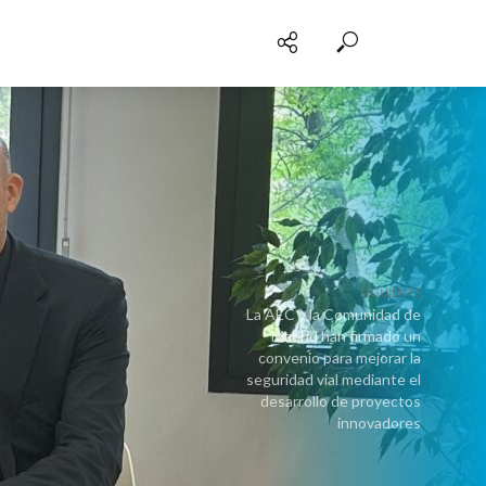
SIGUIENTE
La AEC y la Comunidad de
Madrid han firmado un
convenio para mejorar la
seguridad vial mediante el
desarrollo de proyectos
innovadores