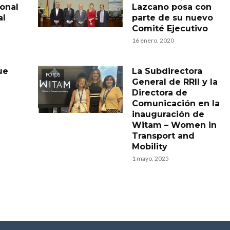
onal
Lazcano posa con
al
parte de su nuevo
Comité Ejecutivo
16 enero, 2020
ue
La Subdirectora
FOTOS
General de RRII y la
Directora de
Comunicación en la
inauguración de
Witam – Women in
Transport and
Mobility
1 mayo, 2025