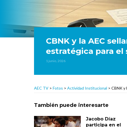
CBNK y la AEC sella
estratégica para el 
1 junio, 2026
AEC TV
>
Fotos
>
Actividad Institucional
>
CBNK y la
También puede interesarte
Jacobo Díaz
VIDEO
participa en el