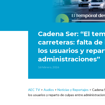
Cadena Ser: “El tem
carreteras: falta de
los usuarios y repa
administraciones”
16 febrero, 2026
AEC TV
>
Audios
>
Noticias y Reportajes
>
Cadena Se
los usuarios y reparto de culpas entre administracio