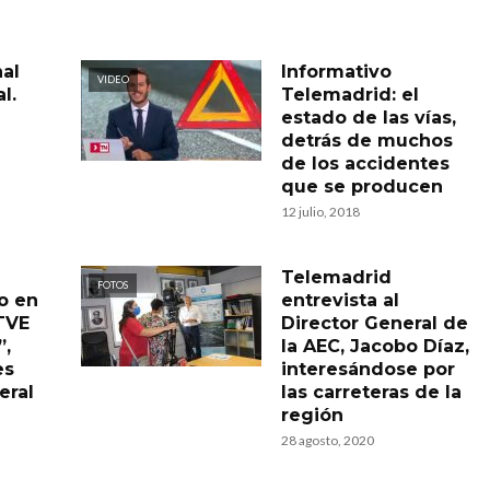
al
Informativo
VIDEO
l.
Telemadrid: el
estado de las vías,
detrás de muchos
de los accidentes
que se producen
12 julio, 2018
Telemadrid
FOTOS
o en
entrevista al
TVE
Director General de
”,
la AEC, Jacobo Díaz,
es
interesándose por
eral
las carreteras de la
región
28 agosto, 2020