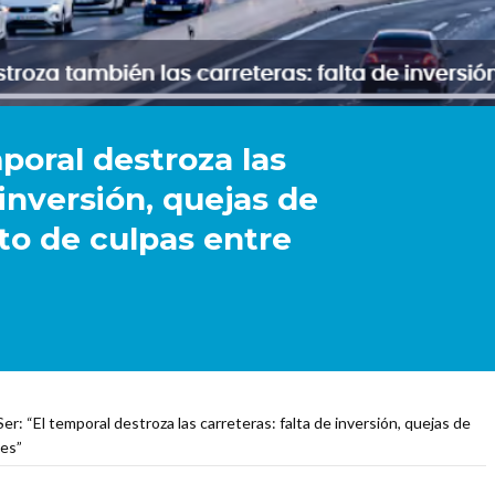
poral destroza las
 inversión, quejas de
rto de culpas entre
r: “El temporal destroza las carreteras: falta de inversión, quejas de
nes”