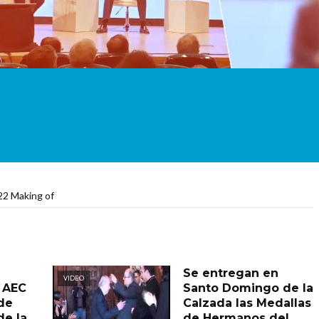
2 Making of
Se entregan en
VIDEO
a AEC
Santo Domingo de la
 de
Calzada las Medallas
e la
de Hermanos del