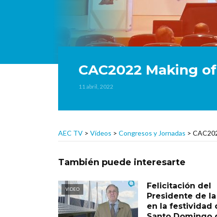
CAC2022 Making of
11 abril, 2022
AEC TV
>
Vídeos
>
Congresos y Jornadas
>
CAC202
También puede interesarte
Felicitación del
VIDEO
Presidente de l
en la festividad
Santo Domingo d