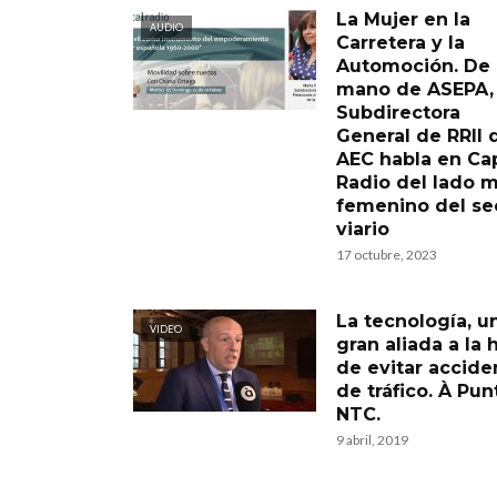
La Mujer en la
AUDIO
Carretera y la
Automoción. De 
mano de ASEPA, 
Subdirectora
General de RRII 
AEC habla en Cap
Radio del lado 
femenino del se
viario
17 octubre, 2023
La tecnología, u
VIDEO
gran aliada a la 
de evitar accide
de tráfico. À Pun
NTC.
9 abril, 2019