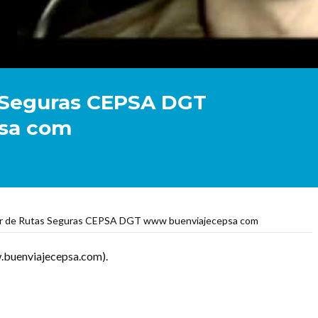
 Seguras CEPSA DGT
sa com
r de Rutas Seguras CEPSA DGT www buenviajecepsa com
buenviajecepsa.com).