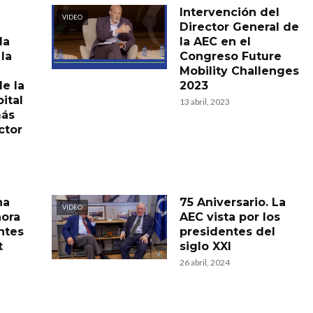
Intervención del
VIDEO
Director General de
la
la AEC en el
la
Congreso Future
Mobility Challenges
de la
2023
ital
13 abril, 2023
más
ctor
na
75 Aniversario. La
VIDEO
hora
AEC vista por los
ntes
presidentes del
t
siglo XXI
26 abril, 2024