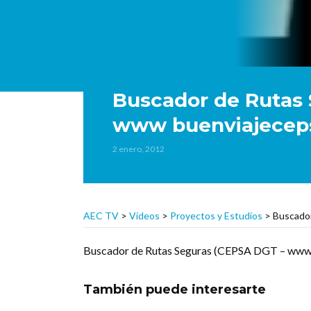
Buscador de Rutas
www buenviajecep
2 enero, 2012
AEC TV
>
Vídeos
>
Proyectos y Estudios
>
Buscado
Buscador de Rutas Seguras (CEPSA DGT – www.
También puede interesarte