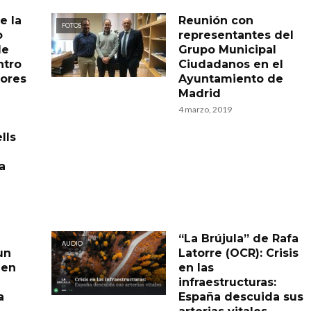
e la
Reunión con
FOTOS
o
representantes del
de
Grupo Municipal
ntro
Ciudadanos en el
tores
Ayuntamiento de
e
Madrid
4 marzo, 2019
lls
a
“La Brújula” de Rafa
AUDIO
un
Latorre (OCR): Crisis
 en
en las
infraestructuras:
a
España descuida sus