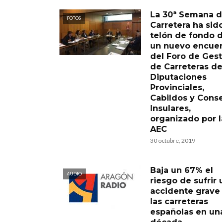
La 30ª Semana d
FOTOS
Carretera ha sid
telón de fondo 
un nuevo encue
del Foro de Ges
de Carreteras d
Diputaciones
Provinciales,
Cabildos y Conse
Insulares,
organizado por l
AEC
30 octubre, 2019
Baja un 67% el
AUDIO
riesgo de sufrir 
accidente grave
las carreteras
españolas en un