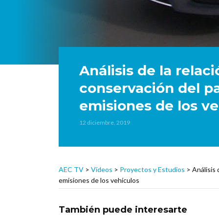
Análisis de la relac
conservación del p
emisiones de los ve
12 diciembre, 2019
AEC TV
>
Vídeos
>
Proyectos y Estudios
>
Análisis 
emisiones de los vehículos
También puede interesarte