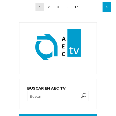
1
2
3
…
17
BUSCAR EN AEC TV